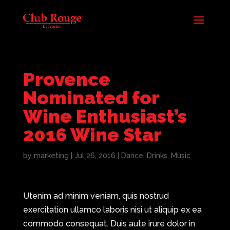
Provence
Nominated for
Wine Enthusiast’s
2016 Wine Star
by
marketing
|
Jul 26, 2016
|
Dance
,
Drinks
,
Music
Utenim ad minim veniam, quis nostrud
exercitation ullamco laboris nisi ut aliquip ex ea
commodo consequat. Duis aute irure dolor in